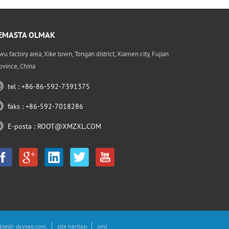
EMASTA OLMAK
wu factory area, Xike town, Tongan district, Xiamen city, Fujian
ovince, China
tel : +86-86-592-7391375
faks : +86-592-7018286
E-posta :
ROOT@XMZXL.COM
ktedir
dyyseo.com
.
site haritası
xml