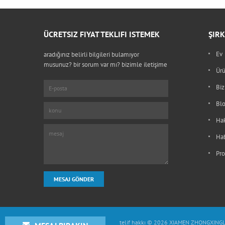
ÜCRETSIZ FIYAT TEKLIFI ISTEMEK
ŞIRK
Ev
aradığınız belirli bilgileri bulamıyor
musunuz? bir sorum var mı? bizimle iletişime
Ürü
geçin
Biz
Bl
Ha
Ha
Pro
telif hakkı © 2026 XIAMEN ZHONGXINGLO