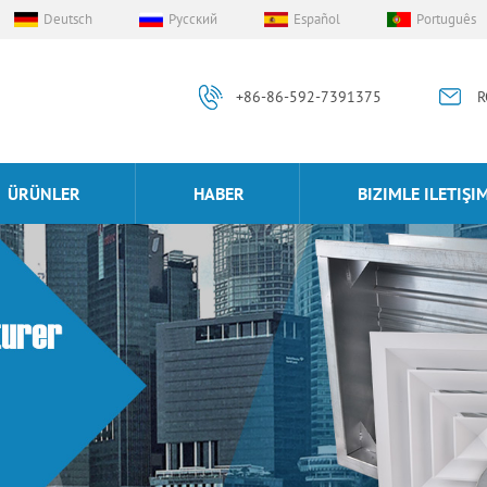
Deutsch
Русский
Español
Português
+86-86-592-7391375
R
ÜRÜNLER
HABER
BIZIMLE ILETIŞI