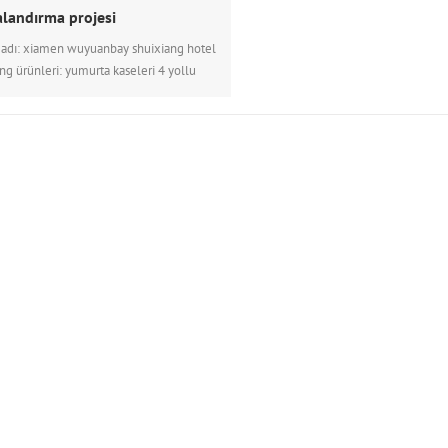
landırma projesi
 adı: xiamen wuyuanbay shuixiang hotel
ng ürünleri: yumurta kaseleri 4 yollu
ifüzörler tek saptırmalı ızgaralar çift ​​
rma menfezleri örtücüler esnek kanallar
amortisörleri Proje detayları: shuixiang
 Xiamen'de düzenlenen 9. brics zirvesi
ında eylül 2017'de faaliy...