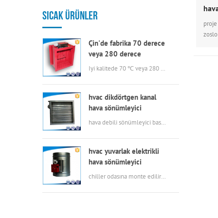
hava
SICAK ÜRÜNLER
proje
zoslo
Çin'de fabrika 70 derece
kare d
veya 280 derece
saptı
elektrikli msfd hava
hava 
Iyi kalitede 70 ℃ veya 280 ℃ elektrikli yangın söndürücü
kanalı için hvac yangın
otel,
söndürücü
sıras
hvac dikdörtgen kanal
hava sönümleyici
hava debili sönümleyici basit yapı, düşük kaçak, küçük tork, esnek işletme, korozyon direnci.
hvac yuvarlak elektrikli
hava sönümleyici
chiller odasına monte edilir ve yaz aylarında eksenel fan ile iç içe geçilir, aksiyal fanlar çalışırken, sönümleyici soğutucular tarafından üretilen havayı dışarı atmaya çalışıyor, kışın aksiyal fan çalışmıyor ve sönümleyiciler de sıcaklığı içeride tutmak için kapalı durumda kalıyorlar.