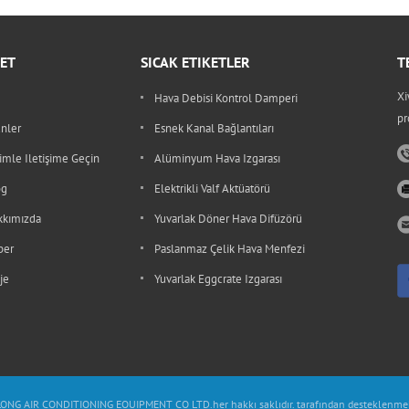
ET
SICAK ETIKETLER
T
Xi
Hava Debisi Kontrol Damperi
pr
nler
Esnek Kanal Bağlantıları
imle Iletişime Geçin
Alüminyum Hava Izgarası
og
Elektrikli Valf Aktüatörü
kkımızda
Yuvarlak Döner Hava Difüzörü
ber
Paslanmaz Çelik Hava Menfezi
je
Yuvarlak Eggcrate Izgarası
NG AIR CONDITIONING EQUIPMENT CO LTD.her hakkı saklıdır. tarafından desteklenme