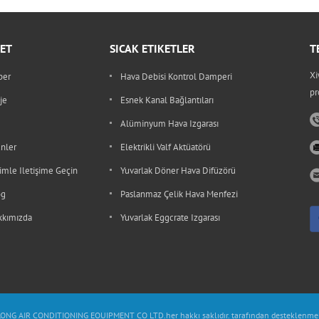
ET
SICAK ETIKETLER
T
Xi
ber
Hava Debisi Kontrol Damperi
pr
je
Esnek Kanal Bağlantıları
Alüminyum Hava Izgarası
nler
Elektrikli Valf Aktüatörü
imle Iletişime Geçin
Yuvarlak Döner Hava Difüzörü
og
Paslanmaz Çelik Hava Menfezi
kkımızda
Yuvarlak Eggcrate Izgarası
NG AIR CONDITIONING EQUIPMENT CO LTD.her hakkı saklıdır. tarafından desteklenme