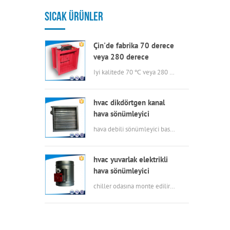
SICAK ÜRÜNLER
Çin'de fabrika 70 derece
veya 280 derece
elektrikli msfd hava
Iyi kalitede 70 ℃ veya 280 ℃ elektrikli yangın söndürücü
kanalı için hvac yangın
söndürücü
hvac dikdörtgen kanal
hava sönümleyici
hava debili sönümleyici basit yapı, düşük kaçak, küçük tork, esnek işletme, korozyon direnci.
hvac yuvarlak elektrikli
hava sönümleyici
chiller odasına monte edilir ve yaz aylarında eksenel fan ile iç içe geçilir, aksiyal fanlar çalışırken, sönümleyici soğutucular tarafından üretilen havayı dışarı atmaya çalışıyor, kışın aksiyal fan çalışmıyor ve sönümleyiciler de sıcaklığı içeride tutmak için kapalı durumda kalıyorlar.