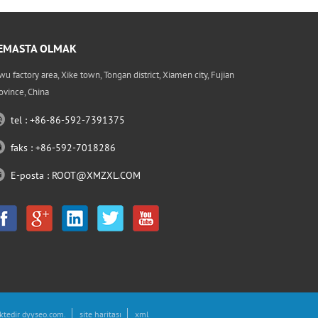
EMASTA OLMAK
wu factory area, Xike town, Tongan district, Xiamen city, Fujian
ovince, China
tel : +86-86-592-7391375
faks : +86-592-7018286
E-posta :
ROOT@XMZXL.COM
ktedir
dyyseo.com
.
site haritası
xml