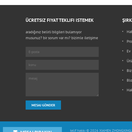
ÜCRETSIZ FIYAT TEKLIFI ISTEMEK
ŞIRK
Ha
aradığınız belirli bilgileri bulamıyor
musunuz? bir sorum var mı? bizimle iletişime
Pro
geçin
Ev
Ürü
Biz
Bl
Ha
telif hakkı © 2026 XIAMEN ZHONGXINGLO