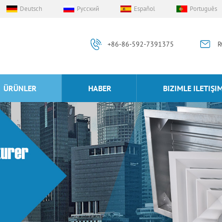
Deutsch
Русский
Español
Português
+86-86-592-7391375
R
ÜRÜNLER
HABER
BIZIMLE ILETIŞI