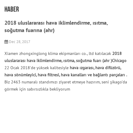
HABER
2018 uluslararası hava iklimlendirme, ısıtma,
soğutma fuarına (ahr)
Dec 28, 2017
Xiamen zhongxinglong klima ekipmanları co., ltd katılacak
2018
uluslararası hava iklimlendirme, ısıtma, soğutma fuarı (ahr
)Chicago
22 Ocak 2018'de yüksek kalitesiyle
hava ızgarası, hava difüzörü,
hava sönümleyici, hava filtresi, hava kanalları ve bağlantı parçaları
.
Biz
2463 numaralı standımızı ziyaret etmeye hazırım, seni şikago'da
görmek için sabırsızlıkla bekliyorum