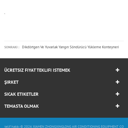
.
Dikdörtgen Ve Yuvarlak Yangın Söndürücü Yükleme Konteyneri
SONRAKI :
ÜCRETSIZ FIYAT TEKLIFI ISTEMEK
ŞIRKET
SICAK ETIKETLER
TEMASTA OLMAK
telif hakkı © 2026 XIAMEN ZHONGXINGLONG AIR CONDITIONING EQUIPMENT CO